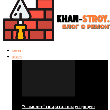
Главная
Новости
“Самолет” сократил полугодовую