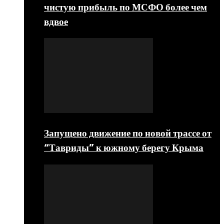
чистую прибыль по МСФО более чем
вдвое
Запущено движение по новой трассе от
“Тавриды” к южному берегу Крыма