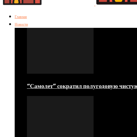
Главная
Новости
“Самолет” сократил полугодовую чисту