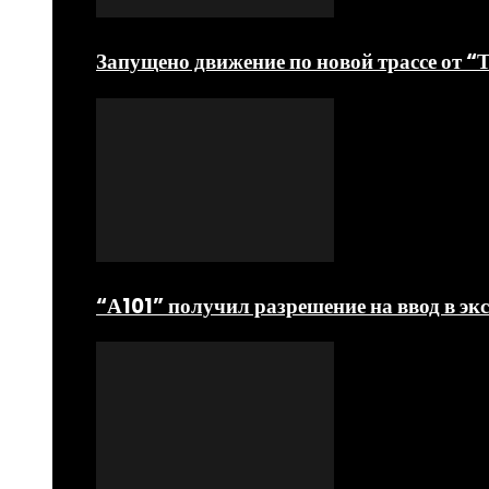
Запущено движение по новой трассе от 
“А101” получил разрешение на ввод в э