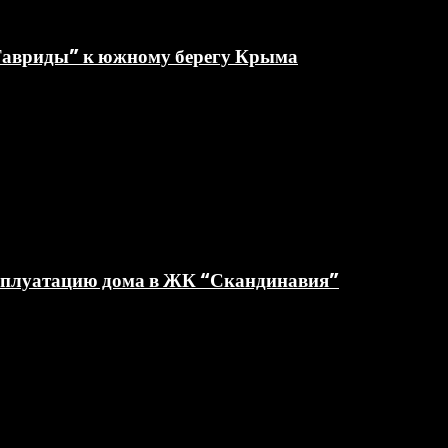
“Тавриды” к южному берегу Крыма
ксплуатацию дома в ЖК “Скандинавия”