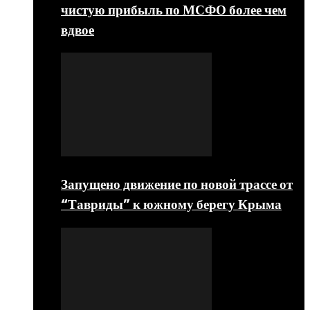
чистую прибыль по МСФО более чем
вдвое
Запущено движение по новой трассе от
“Тавриды” к южному берегу Крыма