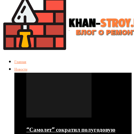
Главная
Новости
“Самолет” сократил полугодовую