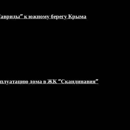
“Тавриды” к южному берегу Крыма
ксплуатацию дома в ЖК “Скандинавия”