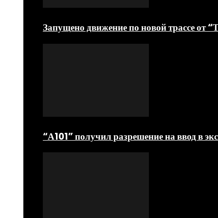
Запущено движение по новой трассе от 
“А101” получил разрешение на ввод в э