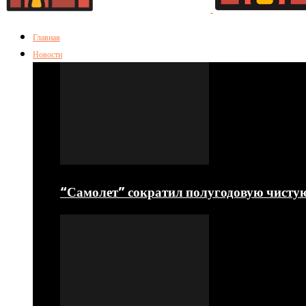
Главная
Новости
“Самолет” сократил полугодовую чисту