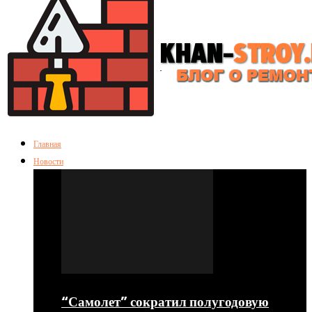
Главная
Новости
“Самолет” сократил полугодовую