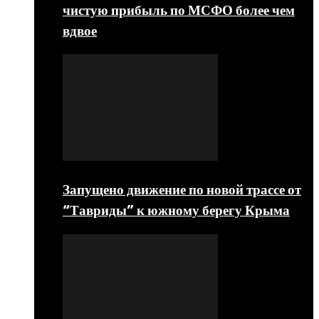
чистую прибыль по МСФО более чем
вдвое
Запущено движение по новой трассе от
“Тавриды” к южному берегу Крыма