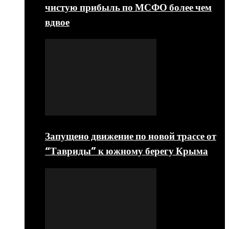
чистую прибыль по МСФО более чем
вдвое
Запущено движение по новой трассе от
“Тавриды” к южному берегу Крыма