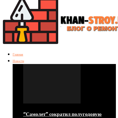
Главная
Новости
“Самолет” сократил полугодовую