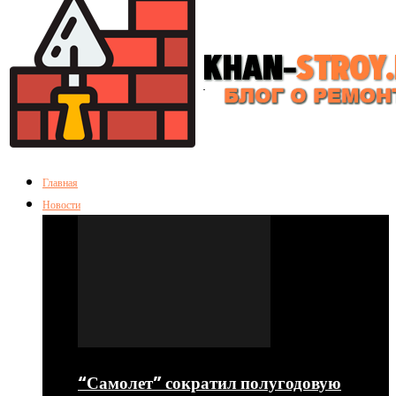
Главная
Новости
“Самолет” сократил полугодовую