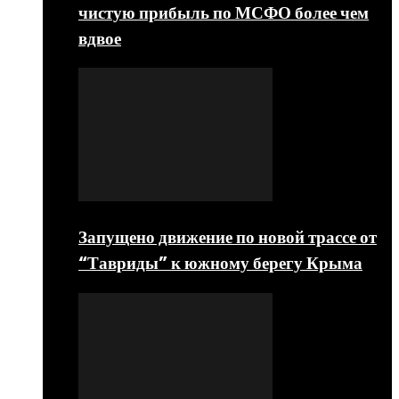
чистую прибыль по МСФО более чем
вдвое
Запущено движение по новой трассе от
“Тавриды” к южному берегу Крыма