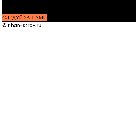
а также интересные статьи о ландшафтном дизайне, уходу за
садом, огородом и многое другое
СЛЕДУЙ ЗА НАМИ
© Khan-stroy.ru