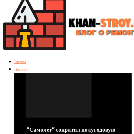
Главная
Новости
“Самолет” сократил полугодовую