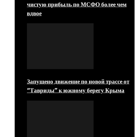
чистую прибыль по МСФО более чем
вдвое
Запущено движение по новой трассе от
“Тавриды” к южному берегу Крыма