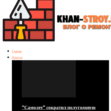
Главная
Новости
“Самолет” сократил полугодовую