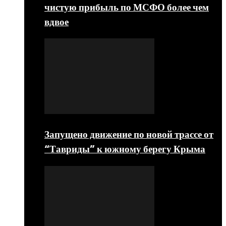
чистую прибыль по МСФО более чем
вдвое
Запущено движение по новой трассе от
“Тавриды” к южному берегу Крыма